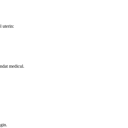
l uterin:
andat medicul.
agin.