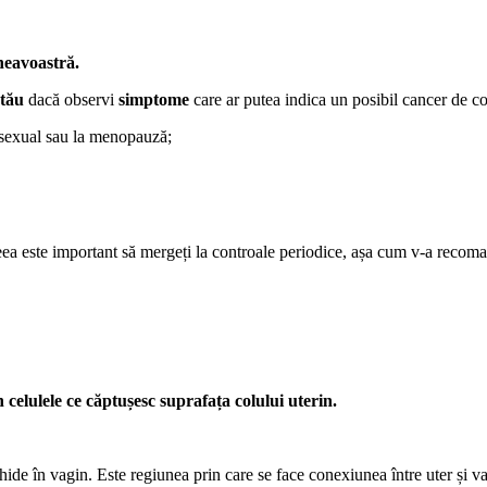
neavoastră.
 tău
dacă observi
simptome
care ar putea indica un posibil cancer de co
 sexual sau la menopauză;
ceea este important să mergeți la controale periodice, așa cum v-a recom
 celulele ce căptușesc suprafața colului uterin.
chide în vagin. Este regiunea prin care se face conexiunea între uter și v