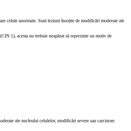
re celule anormale. Sunt leziuni însoțite de modificări moderate ale
 (CIN 1), acesta nu trebuie neapărat să reprezinte un motiv de
derate ale nucleului celulelor, modificări severe sau carcinom