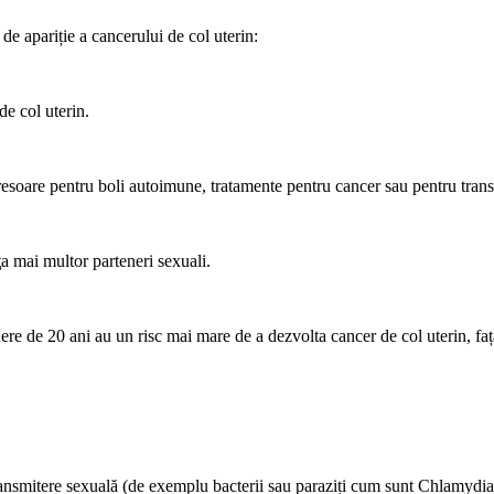
 de apariție a cancerului de col uterin:
e col uterin.
esoare pentru boli autoimune, tratamente pentru cancer sau pentru tran
a mai multor parteneri sexuali.
nere de 20 ani au un risc mai mare de a dezvolta cancer de col uterin, faț
transmitere sexuală (de exemplu bacterii sau paraziți cum sunt Chlamydia