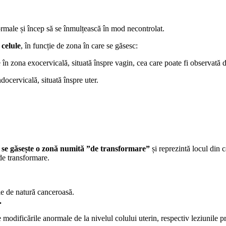
ormale și încep să se înmulțească în mod necontrolat.
 celule
, în funcție de zona în care se găsesc:
te în zona exocervicală, situată înspre vagin, cea care poate fi observată
ocervicală, situată înspre uter.
c, se găsește o zonă numită ”de transformare”
și reprezintă locul din 
 de transformare.
le de natură canceroasă.
.
 modificările anormale de la nivelul colului uterin, respectiv leziunile