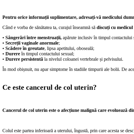
Pentru orice informații suplimentare, adresați-vă medicului dum
Când e vorba de sănătatea ta, curajul înseamnă să
discuți cu medicul
•
Sângerări între menstruații,
apărute inclusiv în timpul contactului
•
Secreții vaginale anormale
;
•
Scădere în greutate
, lipsa apetitului, oboseală;
•
Durere
în timpul contactului sexual;
•
Durere persistentă
la nivelul coloanei vertebrale și pelvisului.
În mod obișnuit, nu apar simptome în stadiile timpurii ale bolii. De a
Ce este cancerul de col uterin?
Cancerul de col uterin este o afecțiune malignă care evoluează din
Colul este partea inferioară a uterului, îngustă, prin care acesta se des