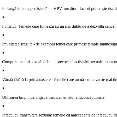
Pe lângă infecția persistentă cu HPV, următorii factori pot crește riscul
Fumatul - femeile care fumează au un risc dublu de a dezvolta cancer d
Imunitatea scăzută - de exemplu femei care primesc terapie imunosupr
Comportamentul sexual: debutul precoce al activităţii sexuale, existenţ
Vârstă tânără la prima naștere - femeile care au născut la vârste mai ti
Utilizarea timp îndelungat a medicamentelor anticoncepționale.
Infecţii cu transmitere sexuală: femeile cu antecedente de infecţii cu 