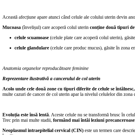
Această afecțiune apare atunci când celule ale colului uterin devin an
Mucoasa
(învelișul) care acoperă colul uterin
conține două tipuri de
celule scuamoase
(celule plate care acoperă colul uterin), găsi
celule glandulare
(celule care produc mucus), găsite în zona end
Anatomia organelor reproducătoare feminine
Reprezentare ilustrativă a cancerului de col uterin
Acolo unde cele două zone cu tipuri diferite de celule se întâlnes
multe cazuri de cancer de col uterin apar la nivelul celulelor din zona
Evoluția este însă lentă
. Aceste celule nu se transformă brusc în celu
Trec prin mai multe stadii,
formând mai întâi leziuni precanceroase
Neoplasmul intraepitelial cervical (CIN)
este un termen care descrie