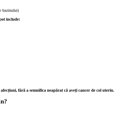
e bazinului)
pot include:
 afecțiuni, fără a semnifica neapărat că aveți cancer de col uterin.
in?