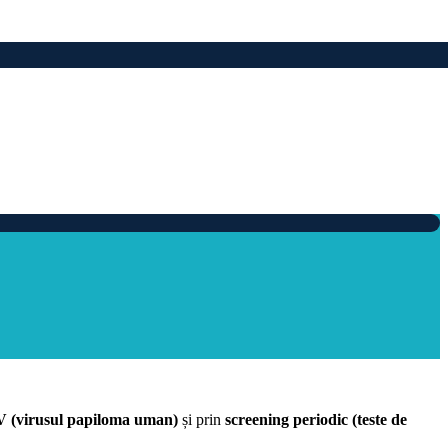
V (virusul papiloma uman)
și prin
screening periodic (teste de