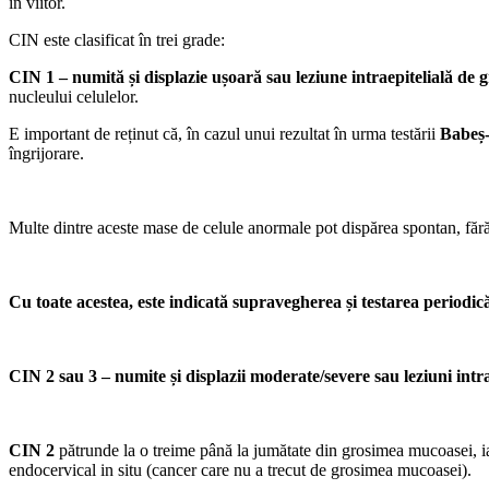
în viitor.
CIN este clasificat în trei grade:
CIN 1 – numită și displazie ușoară sau leziune intraepitelială de 
nucleului celulelor.
E important de reținut că, în cazul unui rezultat în urma testării
Babeș
îngrijorare.
Multe dintre aceste mase de celule anormale pot dispărea spontan, fără i
Cu toate acestea, este indicată supravegherea și testarea perio
CIN 2 sau 3 – numite și displazii moderate/severe sau leziuni intra
CIN 2
pătrunde la o treime până la jumătate din grosimea mucoasei, i
endocervical in situ (cancer care nu a trecut de grosimea mucoasei).