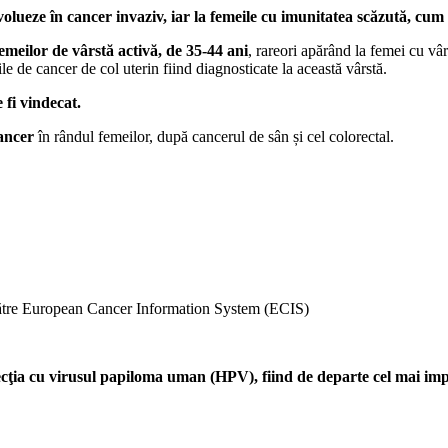
olueze în cancer invaziv, iar la femeile cu imunitatea scăzută, cum 
emeilor de vârstă activă, de 35-44 ani
, rareori apărând la femei cu vâr
e de cancer de col uterin fiind diagnosticate la această vârstă.
 fi vindecat.
cancer
în rândul femeilor, după cancerul de sân și cel colorectal.
e către European Cancer Information System (ECIS)
ecţia cu virusul papiloma uman (HPV), fiind de departe cel mai impor