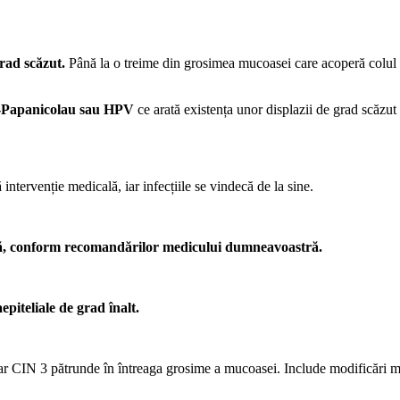
grad scăzut.
Până la o treime din grosimea mucoasei care acoperă colul a
-Papanicolau sau HPV
ce arată existența unor displazii de grad scăzut
ntervenție medicală, iar infecțiile se vindecă de la sine.
dică, conform recomandărilor medicului dumneavoastră.
epiteliale de grad înalt.
ar CIN 3 pătrunde în întreaga grosime a mucoasei. Include modificări mo